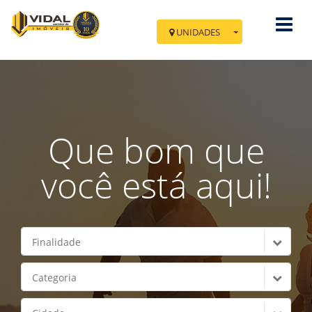
UNIDADES
Você esta em Nova
Tramandaí
Av. Minas Gerais, 700 - Sala 02
Cidade: Tramandaí - Nova Tramandaí
Que bom que
IR PARA TRAMANDAÍ
você está aqui!
Finalidade
Categoria