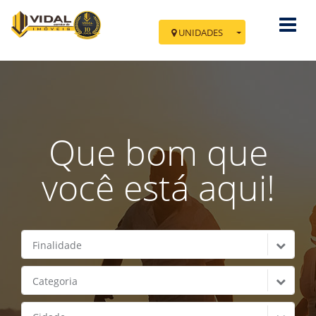
UNIDADES
Você esta em Nova
Tramandaí
Av. Minas Gerais, 700 - Sala 02
Cidade: Tramandaí - Nova Tramandaí
Que bom que
IR PARA TRAMANDAÍ
você está aqui!
Finalidade
Categoria