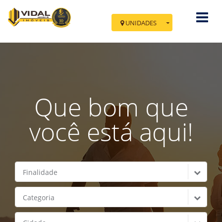
UNIDADES
Você esta em Nova
Tramandaí
Av. Minas Gerais, 700 - Sala 02
Cidade: Tramandaí - Nova Tramandaí
Que bom que
IR PARA TRAMANDAÍ
você está aqui!
Finalidade
Categoria