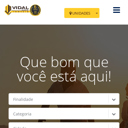
UNIDADES
Você esta em Nova
Tramandaí
Av. Minas Gerais, 700 - Sala 02
Cidade: Tramandaí - Nova Tramandaí
Que bom que
IR PARA TRAMANDAÍ
você está aqui!
Finalidade
Categoria