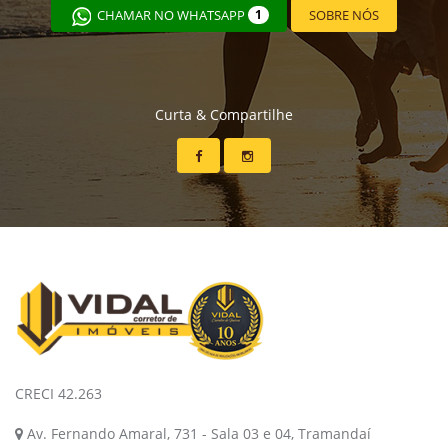
CHAMAR NO WHATSAPP
1
SOBRE NÓS
Curta & Compartilhe
CRECI 42.263
Av. Fernando Amaral, 731 - Sala 03 e 04, Tramandaí