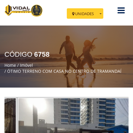
UNIDADES
Você esta em Tramandaí
Av. Fernando Amaral, 731 - Sala 03 e 04
Cidade: Tramandaí - Centro
CÓDIGO
6758
IR PARA NOVA TRAMANDAÍ
Home
Imóvel
ÓTIMO TERRENO COM CASA NO CENTRO DE TRAMANDAÍ