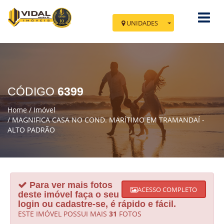
UNIDADES
Você esta em Tramandaí
Av. Fernando Amaral, 731 - Sala 03 e 04
Cidade: Tramandaí - Centro
CÓDIGO
6399
IR PARA NOVA TRAMANDAÍ
Home
Imóvel
MAGNIFICA CASA NO COND. MARÍTIMO EM TRAMANDAÍ -
ALTO PADRÃO
Para ver mais fotos
ACESSO COMPLETO
deste imóvel faça o seu
login ou cadastre-se, é rápido e fácil.
ESTE IMÓVEL POSSUI MAIS
31
FOTOS