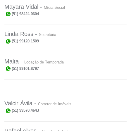
Mayara Vidal -
Mídia Social
(51) 98424.0604
Linda Ross -
Secretária
(51) 99120.1509
Malta -
Locação de Temporada
(51) 99101.8797
Valcir Ávila -
Corretor de Imóveis
(51) 99570.4643
Rafael Alves -