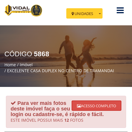
UNIDADES
Você esta em Tramandaí
Av. Fernando Amaral, 731 - Sala 03 e 04
Cidade: Tramandaí - Centro
CÓDIGO
5868
IR PARA NOVA TRAMANDAÍ
Home
Imóvel
EXCELENTE CASA DUPLEX NO CENTRO DE TRAMANDAI
Para ver mais fotos
ACESSO COMPLETO
deste imóvel faça o seu
login ou cadastre-se, é rápido e fácil.
ESTE IMÓVEL POSSUI MAIS
12
FOTOS