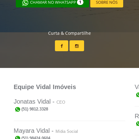
CHAMAR NO WHATSAPP
1
SOBRE NÓS
Curta & Compartilhe
Equipe Vidal Imóveis
V
Jonatas Vidal -
CEO
(51) 9812.3328
R
Mayara Vidal -
Mídia Social
(51) 98424.0604