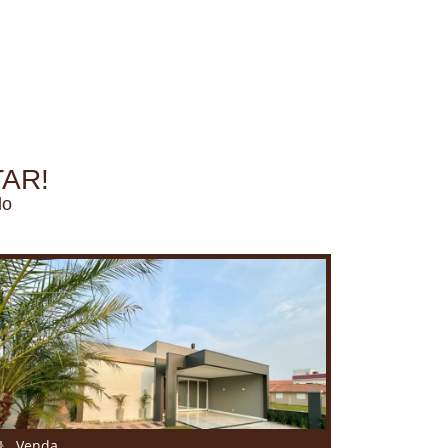
AR!
do
Venda