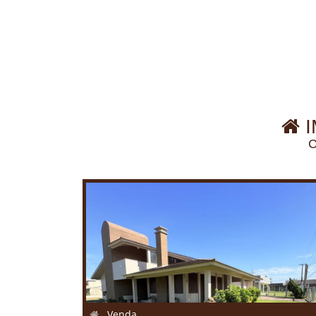
I
C
Venda