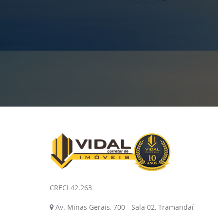
CRECI 42.263
Av. Minas Gerais, 700 - Sala 02, Tramandaí