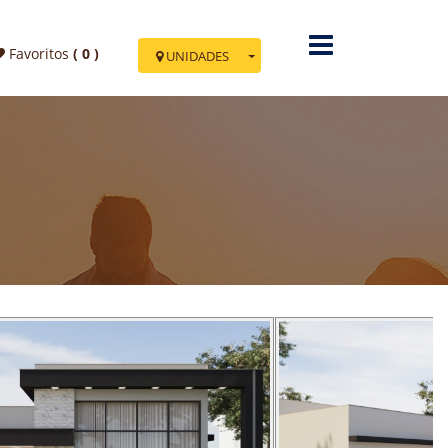
Favoritos
(
0
)
UNIDADES
Você esta em Nova
Tramandaí
Av. Minas Gerais, 700 - Sala 02
Cidade: Tramandaí - Nova Tramandaí
IR PARA TRAMANDAÍ